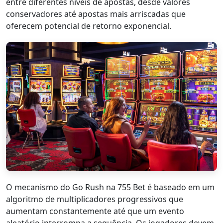
entre diferentes níveis de apostas, desde valores
conservadores até apostas mais arriscadas que
oferecem potencial de retorno exponencial.
O mecanismo do Go Rush na 755 Bet é baseado em um
algoritmo de multiplicadores progressivos que
aumentam constantemente até que um evento