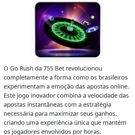
O Go Rush da 755 Bet revolucionou
completamente a forma como os brasileiros
experimentam a emoção das apostas online.
Este jogo inovador combina a velocidade das
apostas instantâneas com a estratégia
necessária para maximizar seus ganhos,
criando uma experiência única que mantém
os jogadores envolvidos por horas.