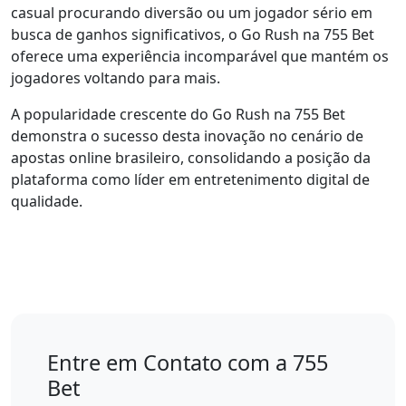
casual procurando diversão ou um jogador sério em
busca de ganhos significativos, o Go Rush na 755 Bet
oferece uma experiência incomparável que mantém os
jogadores voltando para mais.
A popularidade crescente do Go Rush na 755 Bet
demonstra o sucesso desta inovação no cenário de
apostas online brasileiro, consolidando a posição da
plataforma como líder em entretenimento digital de
qualidade.
Entre em Contato com a 755
Bet