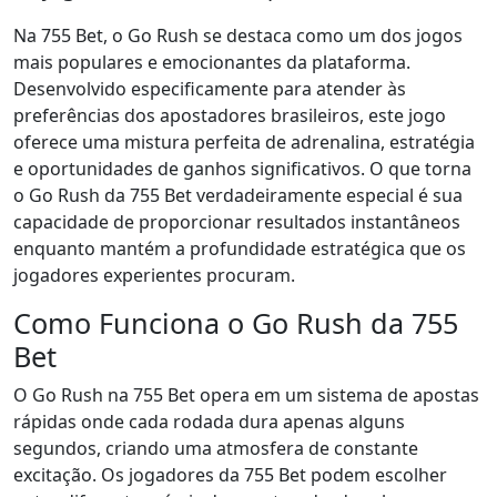
Na 755 Bet, o Go Rush se destaca como um dos jogos
mais populares e emocionantes da plataforma.
Desenvolvido especificamente para atender às
preferências dos apostadores brasileiros, este jogo
oferece uma mistura perfeita de adrenalina, estratégia
e oportunidades de ganhos significativos. O que torna
o Go Rush da 755 Bet verdadeiramente especial é sua
capacidade de proporcionar resultados instantâneos
enquanto mantém a profundidade estratégica que os
jogadores experientes procuram.
Como Funciona o Go Rush da 755
Bet
O Go Rush na 755 Bet opera em um sistema de apostas
rápidas onde cada rodada dura apenas alguns
segundos, criando uma atmosfera de constante
excitação. Os jogadores da 755 Bet podem escolher