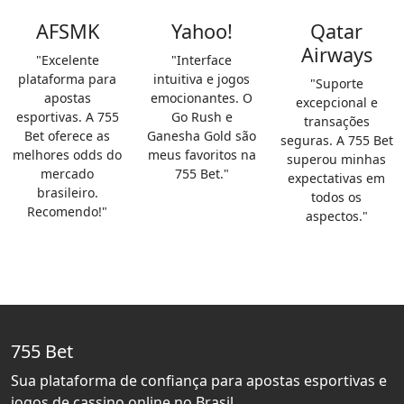
AFSMK
Yahoo!
Qatar
Airways
"Excelente
"Interface
plataforma para
intuitiva e jogos
"Suporte
apostas
emocionantes. O
excepcional e
esportivas. A 755
Go Rush e
transações
Bet oferece as
Ganesha Gold são
seguras. A 755 Bet
melhores odds do
meus favoritos na
superou minhas
mercado
755 Bet."
expectativas em
brasileiro.
todos os
Recomendo!"
aspectos."
755 Bet
Sua plataforma de confiança para apostas esportivas e
jogos de cassino online no Brasil.