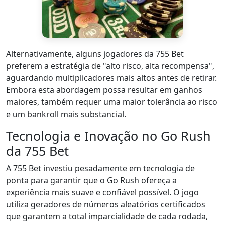
Alternativamente, alguns jogadores da 755 Bet
preferem a estratégia de "alto risco, alta recompensa",
aguardando multiplicadores mais altos antes de retirar.
Embora esta abordagem possa resultar em ganhos
maiores, também requer uma maior tolerância ao risco
e um bankroll mais substancial.
Tecnologia e Inovação no Go Rush
da 755 Bet
A 755 Bet investiu pesadamente em tecnologia de
ponta para garantir que o Go Rush ofereça a
experiência mais suave e confiável possível. O jogo
utiliza geradores de números aleatórios certificados
que garantem a total imparcialidade de cada rodada,