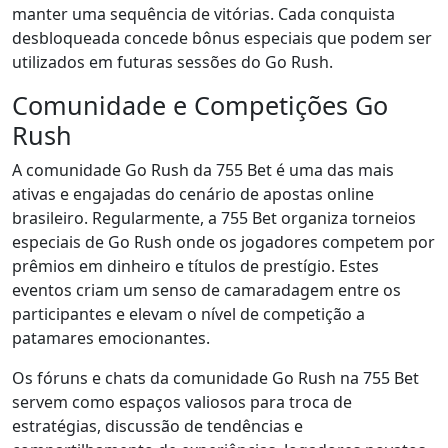
manter uma sequência de vitórias. Cada conquista
desbloqueada concede bônus especiais que podem ser
utilizados em futuras sessões do Go Rush.
Comunidade e Competições Go
Rush
A comunidade Go Rush da 755 Bet é uma das mais
ativas e engajadas do cenário de apostas online
brasileiro. Regularmente, a 755 Bet organiza torneios
especiais de Go Rush onde os jogadores competem por
prêmios em dinheiro e títulos de prestígio. Estes
eventos criam um senso de camaradagem entre os
participantes e elevam o nível de competição a
patamares emocionantes.
Os fóruns e chats da comunidade Go Rush na 755 Bet
servem como espaços valiosos para troca de
estratégias, discussão de tendências e