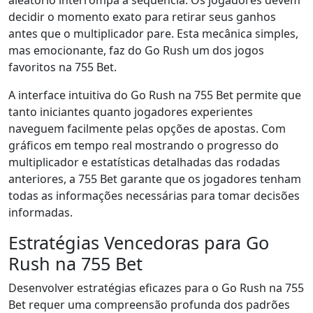
aleatório interrompa a sequência. Os jogadores devem
decidir o momento exato para retirar seus ganhos
antes que o multiplicador pare. Esta mecânica simples,
mas emocionante, faz do Go Rush um dos jogos
favoritos na 755 Bet.
A interface intuitiva do Go Rush na 755 Bet permite que
tanto iniciantes quanto jogadores experientes
naveguem facilmente pelas opções de apostas. Com
gráficos em tempo real mostrando o progresso do
multiplicador e estatísticas detalhadas das rodadas
anteriores, a 755 Bet garante que os jogadores tenham
todas as informações necessárias para tomar decisões
informadas.
Estratégias Vencedoras para Go
Rush na 755 Bet
Desenvolver estratégias eficazes para o Go Rush na 755
Bet requer uma compreensão profunda dos padrões