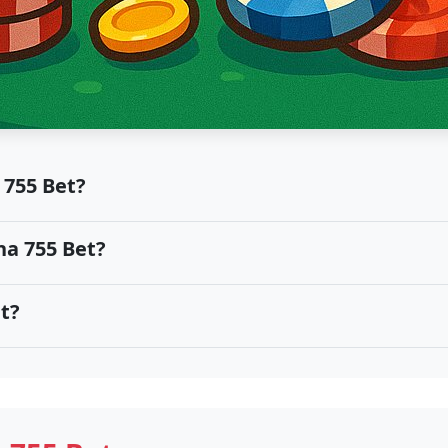
 755 Bet?
na 755 Bet?
et?