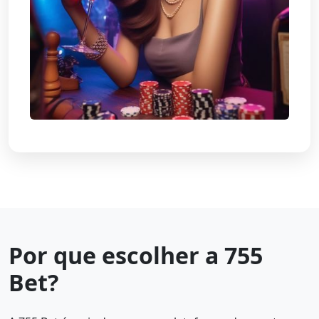
Por que escolher a 755
Bet?