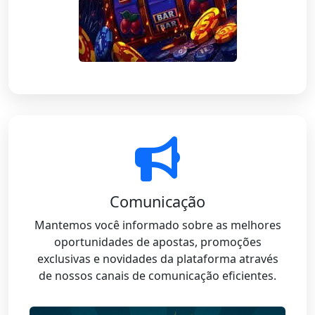
Comunicação
Mantemos você informado sobre as melhores
oportunidades de apostas, promoções
exclusivas e novidades da plataforma através
de nossos canais de comunicação eficientes.