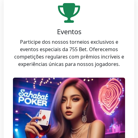
Eventos
Participe dos nossos torneios exclusivos e
eventos especiais da 755 Bet. Oferecemos
competições regulares com prêmios incríveis e
experiências únicas para nossos jogadores.