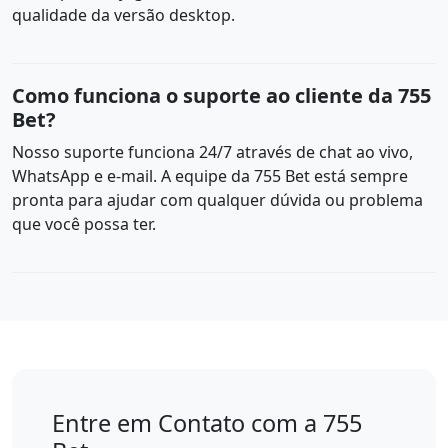
qualidade da versão desktop.
Como funciona o suporte ao cliente da 755
Bet?
Nosso suporte funciona 24/7 através de chat ao vivo,
WhatsApp e e-mail. A equipe da 755 Bet está sempre
pronta para ajudar com qualquer dúvida ou problema
que você possa ter.
Entre em Contato com a 755