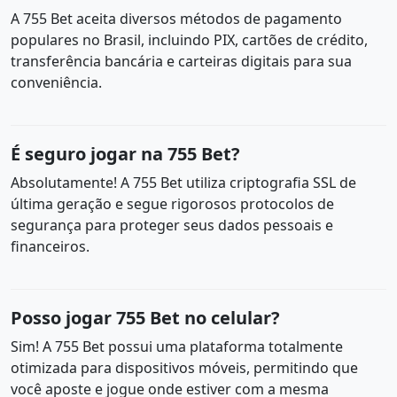
A 755 Bet aceita diversos métodos de pagamento
populares no Brasil, incluindo PIX, cartões de crédito,
transferência bancária e carteiras digitais para sua
conveniência.
É seguro jogar na 755 Bet?
Absolutamente! A 755 Bet utiliza criptografia SSL de
última geração e segue rigorosos protocolos de
segurança para proteger seus dados pessoais e
financeiros.
Posso jogar 755 Bet no celular?
Sim! A 755 Bet possui uma plataforma totalmente
otimizada para dispositivos móveis, permitindo que
você aposte e jogue onde estiver com a mesma