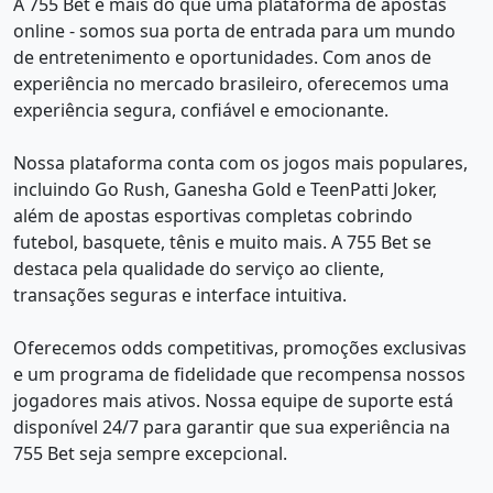
A 755 Bet é mais do que uma plataforma de apostas
online - somos sua porta de entrada para um mundo
de entretenimento e oportunidades. Com anos de
experiência no mercado brasileiro, oferecemos uma
experiência segura, confiável e emocionante.
Nossa plataforma conta com os jogos mais populares,
incluindo Go Rush, Ganesha Gold e TeenPatti Joker,
além de apostas esportivas completas cobrindo
futebol, basquete, tênis e muito mais. A 755 Bet se
destaca pela qualidade do serviço ao cliente,
transações seguras e interface intuitiva.
Oferecemos odds competitivas, promoções exclusivas
e um programa de fidelidade que recompensa nossos
jogadores mais ativos. Nossa equipe de suporte está
disponível 24/7 para garantir que sua experiência na
755 Bet seja sempre excepcional.