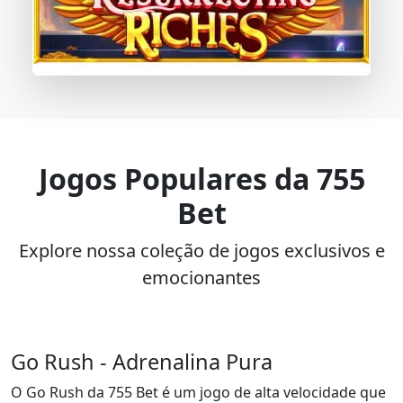
Jogos Populares da 755
Bet
Explore nossa coleção de jogos exclusivos e
emocionantes
Go Rush - Adrenalina Pura
O Go Rush da 755 Bet é um jogo de alta velocidade que