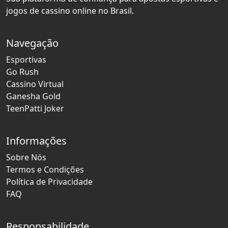
jogos de cassino online no Brasil.
Navegação
Esportivas
Go Rush
Cassino Virtual
Ganesha Gold
TeenPatti Joker
Informações
Sobre Nós
Termos e Condições
Política de Privacidade
FAQ
Responsabilidade