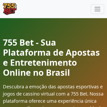
755 Bet - Sua
Plataforma de Apostas
e Entretenimento
Online no Brasil
Descubra a emoção das apostas esportivas e
jogos de cassino virtual com a 755 Bet. Nossa
plataforma oferece uma experiência única