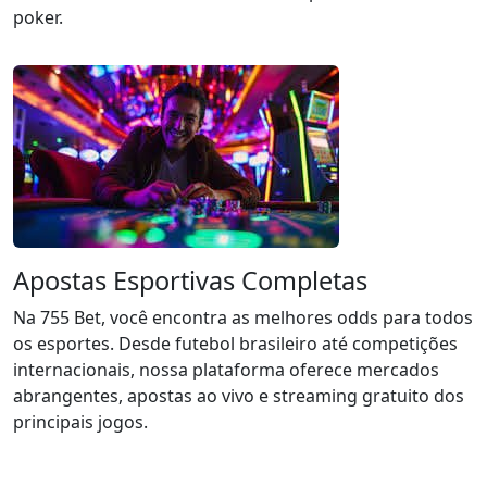
poker.
Apostas Esportivas Completas
Na 755 Bet, você encontra as melhores odds para todos
os esportes. Desde futebol brasileiro até competições
internacionais, nossa plataforma oferece mercados
abrangentes, apostas ao vivo e streaming gratuito dos
principais jogos.